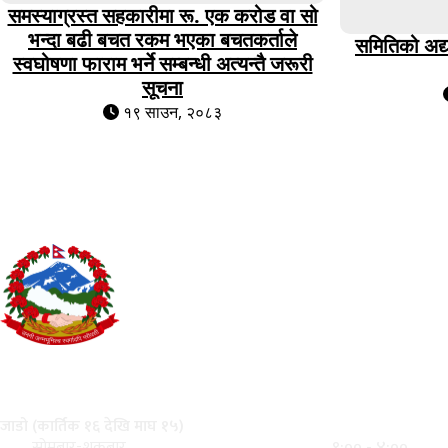
समस्याग्रस्त सहकारीमा रू. एक करोड वा सो
भन्दा बढी बचत रकम भएका बचतकर्ताले
समितिको अद्
स्वघोषणा फाराम भर्ने सम्बन्धी अत्यन्तै जरूरी
सूचना
१९ साउन, २०८३
समस्याग्रस्त सहकारी व्यवस्थापन समितिको
बुद्धनगर, काठमाडौ
कार्यालय समय
जाडो (कार्तिक १६ देखि माघ १५)
९:०० - ४:००
सोमबार-शुक्रबार