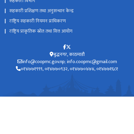
सहकारी विभाग
सहकारी प्रशिक्षण तथा अनुसन्धान केन्द्र
राष्ट्रिय सहकारी नियमन प्राधिकरण
राष्ट्रिय प्राकृतिक स्रोत तथा वित्त आयोग
बुद्धनगर, काठमाडौ
info@coopmc.gov.np; info.coopmc@gmail.com
०१४७७१९९९, ०१४७७०९३२, ०१४७७०४७४, ०१४७७१६८१